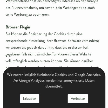
Websitebetreiber hat ein berechtigtes Interesse an der Analyse
des Nutzerverhaltens, um sowohl sein Webangebot als auch
seine Werbung zu optimieren.
Browser Plugin
Sie können die Speicherung der Cookies durch eine
entsprechende Einstellung Ihrer Browser-Software verhindern;
wir weisen Sie jedoch darauf hin, dass Sie in diesem Fall
gegebenenfalls nicht sämtliche Funktionen dieser Website
vollumfänglich werden nutzen können. Sie können darüber
hinaus die Erfassung der durch den Cookie erzeugten und auf
Ihre Nutzung der Website bezogenen Daten (inkl. Ihrer IP-
Wir nutzen lediglich funktionale Cookies und Google Analytics.
An Google Analytics werden nur anonymisierte Daten
Adresse) an Google sowie die Verarbeitung dieser Daten durch
übermittelt.
Google verhindern, indem Sie das unter dem folgenden Link
verfügbare Browser-Plugin herunterladen und installieren:
Erlauben
Verbieten
https://tools.google.com/dlpage/gaoptout?hl=de
.